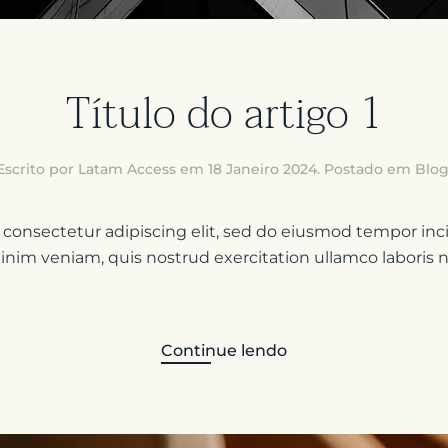
Título do artigo 1
Escrito por Latam Access em
18 Janeiro 2024
. Postado em
Blo
 consectetur adipiscing elit, sed do eiusmod tempor inci
im veniam, quis nostrud exercitation ullamco laboris nis
Continue lendo