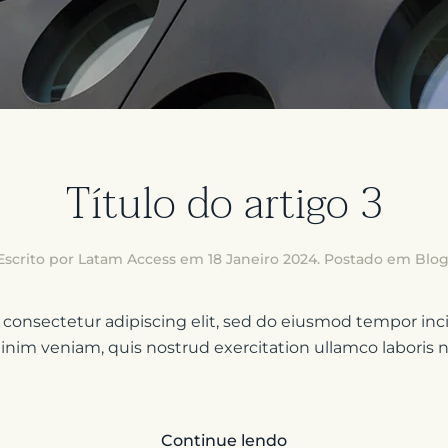
Título do artigo 3
Escrito por Latam Access em
18 Janeiro 2024
. Postado em
Blo
 consectetur adipiscing elit, sed do eiusmod tempor inci
im veniam, quis nostrud exercitation ullamco laboris nis
Continue lendo